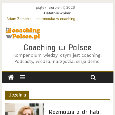
piątek, sierpień 7, 2026
Ostatnie wpisy:
Adam Zemełka – neuronauka w coachingu
Jacek Jokś – podejście Gestalt w coachingu
Joanna Zawada i Beata Rycembel – o efektywnym coachingu
zespołów
Coaching w oparciu o podejście Gestalt
Coaching w Polsce
Terapia i coaching – z perspektywy klienta
Kompendium wiedzy, czym jest coaching.
Podcasty, wiedza, narzędzia, sesje demo.
Uczelnia
Rozmowa z dr hab.