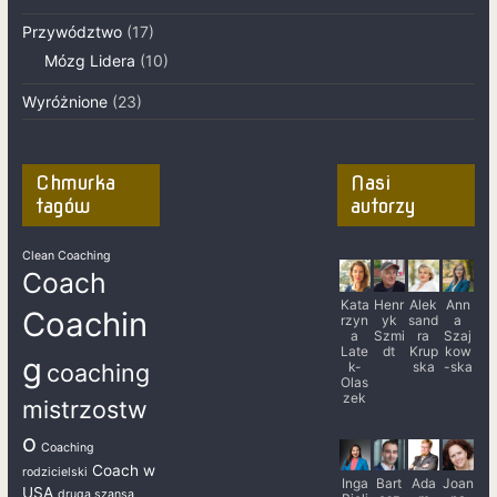
Przywództwo
(17)
Mózg Lidera
(10)
Wyróżnione
(23)
Chmurka
Nasi
tagów
autorzy
Clean Coaching
Coach
Kata
Henr
Alek
Ann
Coachin
rzyn
yk
sand
a
a
Szmi
ra
Szaj
Late
dt
Krup
kow
g
k-
ska
-ska
coaching
Olas
zek
mistrzostw
o
Coaching
Coach w
rodzicielski
Inga
Bart
Ada
Joan
USA
druga szansa