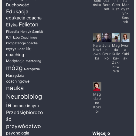
Bieli
osz
m
na
ńska
Bere
Gien
Mar
Duchowość
ndt
iusz
cysz
Edukacja
yn-
Bere
edukacja coacha
ndt
Felieton
Etyka
FIlozofia
Henryk Szmidt
ICF
Izba Coachingu
kompetencje coacha
Kaja
Julia
Mag
Iwon
life
kryzys
lider
Kozł
n
da
a
ows
Czur
Kulic
Kubi
coaching
ka
ko
ka-
ak
Medytacja
mentoring
Zakr
mózg
zew
Narzędzia
ska
Narzędzia
coachingowe
nauka
Mag
Neurobiolog
dale
na
ia
pomoc innym
Kozi
oł
Przedsiębiorczo
ść
przywództwo
Więcej o
psychologia