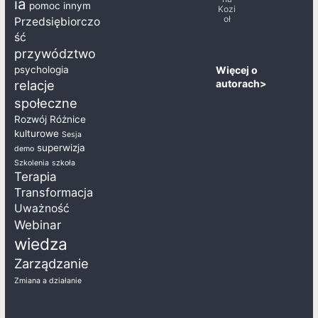
ia
pomoc innym
Kozi
oł
Przedsiębiorczo
ść
przywództwo
Więcej o
psychologia
autorach>
relacje
społeczne
Rozwój
Różnice
kulturowe
Sesja
superwizja
demo
Szkolenia
szkoła
Terapia
Transformacja
Uważność
Webinar
wiedza
Zarządzanie
Zmiana a działanie