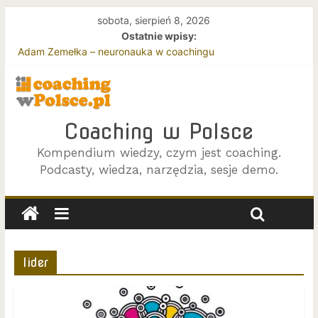
sobota, sierpień 8, 2026
Ostatnie wpisy:
Adam Zemełka – neuronauka w coachingu
Jacek Jokś – podejście Gestalt w coachingu
Joanna Zawada i Beata Rycembel – o efektywnym coachingu
zespołów
Coaching w oparciu o podejście Gestalt
Coaching w Polsce
Terapia i coaching – z perspektywy klienta
Kompendium wiedzy, czym jest coaching.
Podcasty, wiedza, narzędzia, sesje demo.
lider