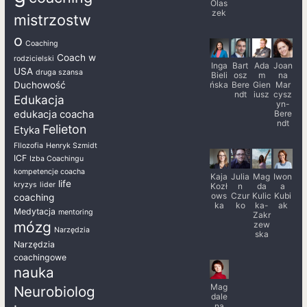
Olas
zek
mistrzostw
o
Coaching
Coach w
rodzicielski
Inga
Bart
Ada
Joan
USA
druga szansa
Bieli
osz
m
na
ńska
Bere
Gien
Mar
Duchowość
ndt
iusz
cysz
Edukacja
yn-
Bere
edukacja coacha
ndt
Felieton
Etyka
FIlozofia
Henryk Szmidt
ICF
Izba Coachingu
kompetencje coacha
Kaja
Julia
Mag
Iwon
life
kryzys
lider
Kozł
n
da
a
ows
Czur
Kulic
Kubi
coaching
ka
ko
ka-
ak
Medytacja
mentoring
Zakr
mózg
zew
Narzędzia
ska
Narzędzia
coachingowe
nauka
Mag
Neurobiolog
dale
na