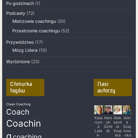
Po godzinach
(1)
Podcasty
(72)
Mistrzowie coachingu
(20)
Przestrzenie coachingu
(52)
Przywództwo
(17)
Mózg Lidera
(10)
Wyróżnione
(23)
Chmurka
Nasi
tagów
autorzy
Clean Coaching
Coach
Kata
Henr
Alek
Ann
Coachin
rzyn
yk
sand
a
a
Szmi
ra
Szaj
Late
dt
Krup
kow
g
k-
ska
-ska
coaching