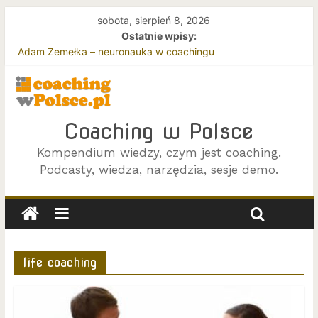
sobota, sierpień 8, 2026
Ostatnie wpisy:
Adam Zemełka – neuronauka w coachingu
Jacek Jokś – podejście Gestalt w coachingu
Joanna Zawada i Beata Rycembel – o efektywnym coachingu
zespołów
Coaching w oparciu o podejście Gestalt
Coaching w Polsce
Terapia i coaching – z perspektywy klienta
Kompendium wiedzy, czym jest coaching.
Podcasty, wiedza, narzędzia, sesje demo.
life coaching