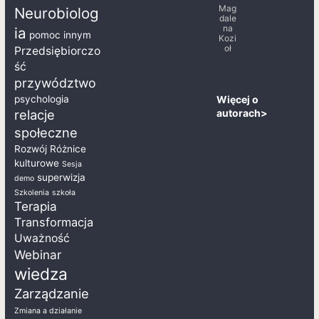
Mag
Neurobiolog
dale
na
ia
pomoc innym
Kozi
oł
Przedsiębiorczo
ść
przywództwo
Więcej o
psychologia
autorach>
relacje
społeczne
Rozwój
Różnice
kulturowe
Sesja
superwizja
demo
Szkolenia
szkoła
Terapia
Transformacja
Uważność
Webinar
wiedza
Zarządzanie
Zmiana a działanie