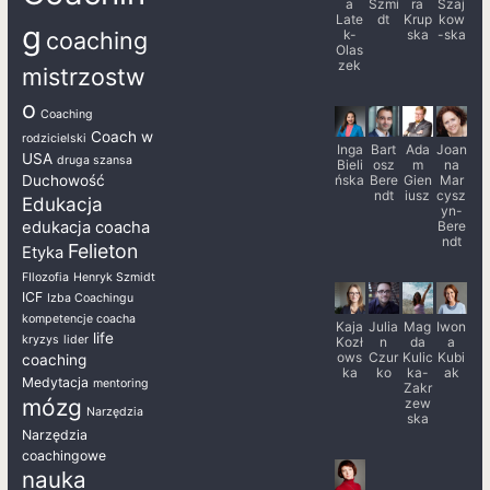
a
Szmi
ra
Szaj
Late
dt
Krup
kow
g
k-
ska
-ska
coaching
Olas
zek
mistrzostw
o
Coaching
Coach w
rodzicielski
Inga
Bart
Ada
Joan
USA
druga szansa
Bieli
osz
m
na
ńska
Bere
Gien
Mar
Duchowość
ndt
iusz
cysz
Edukacja
yn-
Bere
edukacja coacha
ndt
Felieton
Etyka
FIlozofia
Henryk Szmidt
ICF
Izba Coachingu
kompetencje coacha
Kaja
Julia
Mag
Iwon
life
kryzys
lider
Kozł
n
da
a
ows
Czur
Kulic
Kubi
coaching
ka
ko
ka-
ak
Medytacja
mentoring
Zakr
mózg
zew
Narzędzia
ska
Narzędzia
coachingowe
nauka