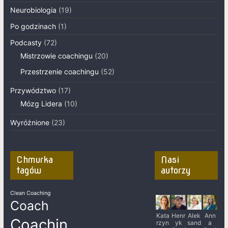
Neurobiologia
(19)
Po godzinach
(1)
Podcasty
(72)
Mistrzowie coachingu
(20)
Przestrzenie coachingu
(52)
Przywództwo
(17)
Mózg Lidera
(10)
Wyróżnione
(23)
Chmurka
Nasi
tagów
autorzy
Clean Coaching
Coach
Kata
Henr
Alek
Ann
Coachin
rzyn
yk
sand
a