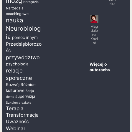
mózg
Narzędzia
ska
Narzędzia
coachingowe
nauka
Mag
Neurobiolog
dale
na
ia
pomoc innym
Kozi
oł
Przedsiębiorczo
ść
przywództwo
Więcej o
psychologia
autorach>
relacje
społeczne
Rozwój
Różnice
kulturowe
Sesja
superwizja
demo
Szkolenia
szkoła
Terapia
Transformacja
Uważność
Webinar