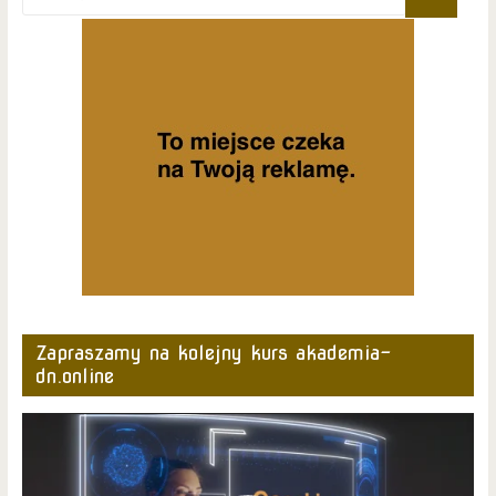
Zapraszamy na kolejny kurs akademia-
dn.online
Odtwarzacz
video