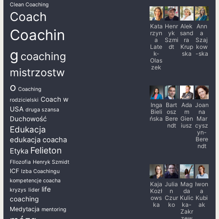
Clean Coaching
Coach
Kata
Henr
Alek
Ann
Coachin
rzyn
yk
sand
a
a
Szmi
ra
Szaj
Late
dt
Krup
kow
g
k-
ska
-ska
coaching
Olas
zek
mistrzostw
o
Coaching
Coach w
rodzicielski
Inga
Bart
Ada
Joan
USA
druga szansa
Bieli
osz
m
na
ńska
Bere
Gien
Mar
Duchowość
ndt
iusz
cysz
Edukacja
yn-
Bere
edukacja coacha
ndt
Felieton
Etyka
FIlozofia
Henryk Szmidt
ICF
Izba Coachingu
kompetencje coacha
Kaja
Julia
Mag
Iwon
life
kryzys
lider
Kozł
n
da
a
ows
Czur
Kulic
Kubi
coaching
ka
ko
ka-
ak
Medytacja
mentoring
Zakr
zew