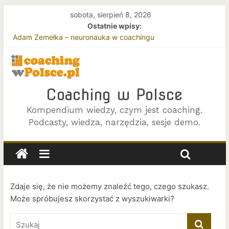
sobota, sierpień 8, 2026
Ostatnie wpisy:
Adam Zemełka – neuronauka w coachingu
Jacek Jokś – podejście Gestalt w coachingu
Joanna Zawada i Beata Rycembel – o efektywnym coachingu
zespołów
Coaching w oparciu o podejście Gestalt
Coaching w Polsce
Terapia i coaching – z perspektywy klienta
Kompendium wiedzy, czym jest coaching.
Podcasty, wiedza, narzędzia, sesje demo.
Zdaje się, że nie możemy znaleźć tego, czego szukasz.
Może spróbujesz skorzystać z wyszukiwarki?