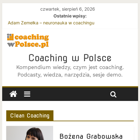
czwartek, sierpień 6, 2026
Ostatnie wpisy:
Terapia i coaching – z perspektywy klienta
Adam Zemełka – neuronauka w coachingu
Jacek Jokś – podejście Gestalt w coachingu
Joanna Zawada i Beata Rycembel – o efektywnym coachingu
zespołów
Coaching w oparciu o podejście Gestalt
Coaching w Polsce
Kompendium wiedzy, czym jest coaching.
Podcasty, wiedza, narzędzia, sesje demo.
Clean Coaching
Bożena Grabowska