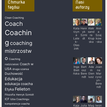
Chmurka
Nasi
tagów
autorzy
Clean Coaching
Coach
Kata
Henr
Alek
Ann
Coachin
rzyn
yk
sand
a
a
Szmi
ra
Szaj
Late
dt
Krup
kow
g
k-
ska
-ska
coaching
Olas
zek
mistrzostw
o
Coaching
Coach w
rodzicielski
Inga
Bart
Ada
Joan
USA
druga szansa
Bieli
osz
m
na
ńska
Bere
Gien
Mar
Duchowość
ndt
iusz
cysz
Edukacja
yn-
Bere
edukacja coacha
ndt
Felieton
Etyka
FIlozofia
Henryk Szmidt
ICF
Izba Coachingu
kompetencje coacha
Kaja
Julia
Mag
Iwon