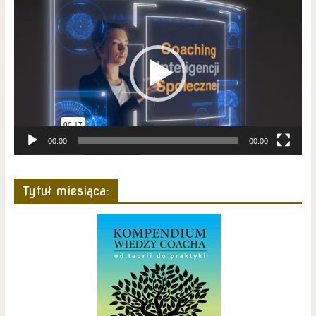
Odtwarzacz
video
00:00
00:00
Tytuł miesiąca: