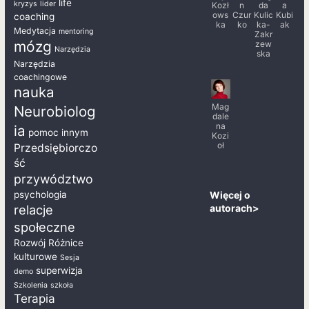
life
kryzys
lider
Kozł
n
da
a
ows
Czur
Kulic
Kubi
coaching
ka
ko
ka-
ak
Medytacja
mentoring
Zakr
mózg
zew
Narzędzia
ska
Narzędzia
coachingowe
nauka
Mag
Neurobiolog
dale
na
ia
pomoc innym
Kozi
oł
Przedsiębiorczo
ść
przywództwo
Więcej o
psychologia
autorach>
relacje
społeczne
Rozwój
Różnice
kulturowe
Sesja
superwizja
demo
Szkolenia
szkoła
Terapia